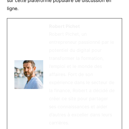
sur cette plateforme populaire de discussion en
ligne.
Robert Pichet
Robert Pichet, un
entrepreneur passionné par le
potentiel du digital pour
transformer la formation,
l’emploi et le monde des
affaires. Fort de son
expérience dans le secteur de
la finance, Robert a décidé de
créer ce site pour partager
ses connaissances et aider
d’autres à exceller dans leurs
carrières.