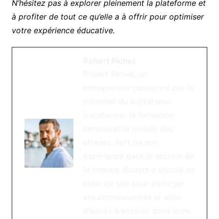
N’hésitez pas à explorer pleinement la plateforme et
à profiter de tout ce qu’elle a à offrir pour optimiser
votre expérience éducative.
Robert Pichet
Robert Pichet, un
entrepreneur passionné par le
potentiel du digital pour
transformer la formation,
l’emploi et le monde des
affaires. Fort de son
expérience dans le secteur de
la finance, Robert a décidé de
créer ce site pour partager
ses connaissances et aider
d’autres à exceller dans leurs