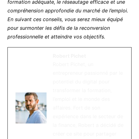
formation adéquate, le réseautage efficace et une
compréhension approfondie du marché de l’emploi.
En suivant ces conseils, vous serez mieux équipé
pour surmonter les défis de la reconversion
professionnelle et atteindre vos objectifs.
Robert Pichet
Robert Pichet, un
entrepreneur passionné par le
potentiel du digital pour
transformer la formation,
l’emploi et le monde des
affaires. Fort de son
expérience dans le secteur de
la finance, Robert a décidé de
créer ce site pour partager