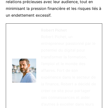
relations précieuses avec leur audience, tout en
minimisant la pression financière et les risques liés à
un endettement excessif.
Robert Pichet
Robert Pichet, un
entrepreneur passionné par le
potentiel du digital pour
transformer la formation,
l’emploi et le monde des
affaires. Fort de son
expérience dans le secteur de
la finance, Robert a décidé de
créer ce site pour partager
ses connaissances et aider
d’autres à exceller dans leurs