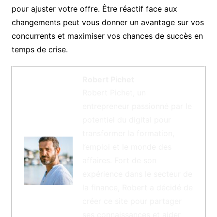
pour ajuster votre offre. Être réactif face aux
changements peut vous donner un avantage sur vos
concurrents et maximiser vos chances de succès en
temps de crise.
Robert Pichet
Robert Pichet, un
entrepreneur passionné par le
potentiel du digital pour
transformer la formation,
l’emploi et le monde des
affaires. Fort de son
expérience dans le secteur de
la finance, Robert a décidé de
créer ce site pour partager
ses connaissances et aider