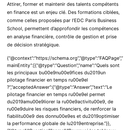
Attirer, former et maintenir des talents compétents
en finance est un enjeu clé. Des formations ciblées,
comme celles proposées par l’EDC Paris Business
School, permettent d’approfondir les compétences
en analyse financière, contrôle de gestion et prise
de décision stratégique.
{“@context”:”https://schema.org”,”@type”:”FAQPage”,”
mainEntity”:[{“@type”:”Question”,”name”:”Quels sont
les principaux bu00e9nu00e9fices du2019un
pilotage financier en temps ru00e9el
?”,”acceptedAnswer”:{“@type”:”Answer”,”text”:”Le
pilotage financier en temps ru00e9el permet
du2019amu00e9liorer la ru00e9activitu00e9, de
ru00e9duire les risques financiers, de renforcer la
fiabilitu00e9 des donnu00e9es et du2019optimiser
la performance globale de lu2019entreprise.”}},