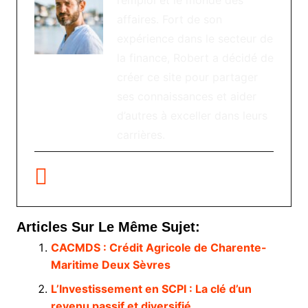
affaires. Fort de son
expérience dans le secteur de
la finance, Robert a décidé de
créer ce site pour partager
ses connaissances et aider
d’autres à exceller dans leurs
carrières.
Articles Sur Le Même Sujet:
CACMDS : Crédit Agricole de Charente-
Maritime Deux Sèvres
L’Investissement en SCPI : La clé d’un
revenu passif et diversifié