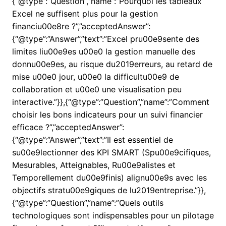
{“@type”:”Question”,”name”:”Pourquoi les tableaux
Excel ne suffisent plus pour la gestion
financiu00e8re ?”,”acceptedAnswer”:
{“@type”:”Answer”,”text”:”Excel pru00e9sente des
limites liu00e9es u00e0 la gestion manuelle des
donnu00e9es, au risque du2019erreurs, au retard de
mise u00e0 jour, u00e0 la difficultu00e9 de
collaboration et u00e0 une visualisation peu
interactive.”}},{“@type”:”Question”,”name”:”Comment
choisir les bons indicateurs pour un suivi financier
efficace ?”,”acceptedAnswer”:
{“@type”:”Answer”,”text”:”Il est essentiel de
su00e9lectionner des KPI SMART (Spu00e9cifiques,
Mesurables, Atteignables, Ru00e9alistes et
Temporellement du00e9finis) alignu00e9s avec les
objectifs stratu00e9giques de lu2019entreprise.”}},
{“@type”:”Question”,”name”:”Quels outils
technologiques sont indispensables pour un pilotage