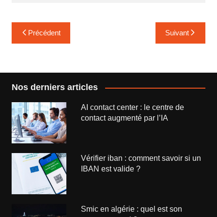
Navigation
Précédent
Suivant
de
l’article
Nos derniers articles
AI contact center : le centre de
contact augmenté par l’IA
Vérifier iban : comment savoir si un
IBAN est valide ?
Smic en algérie : quel est son