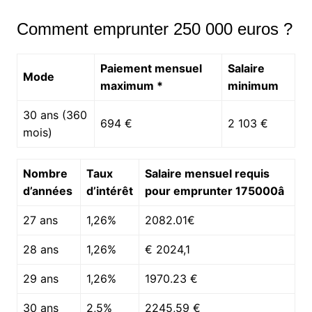
Comment emprunter 250 000 euros ?
Paiement mensuel
Salaire
Mode
maximum *
minimum
30 ans (360
694 €
2 103 €
mois)
Nombre
Taux
Salaire mensuel requis
d’années
d’intérêt
pour emprunter 175000â
27 ans
1,26%
2082.01€
28 ans
1,26%
€ 2024,1
29 ans
1,26%
1970.23 €
30 ans
2,5%
2245,59 €