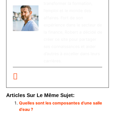
transformer la formation,
l’emploi et le monde des
affaires. Fort de son
expérience dans le secteur de
la finance, Robert a décidé de
créer ce site pour partager
ses connaissances et aider
d’autres à exceller dans leurs
carrières.
Articles Sur Le Même Sujet:
Quelles sont les composantes d’une salle
d’eau ?