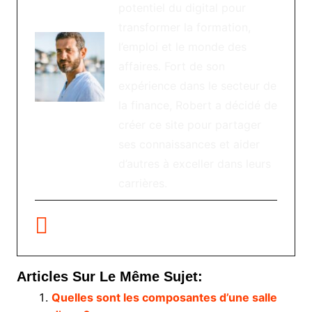
potentiel du digital pour
transformer la formation,
l’emploi et le monde des
affaires. Fort de son
expérience dans le secteur de
la finance, Robert a décidé de
créer ce site pour partager
ses connaissances et aider
d’autres à exceller dans leurs
carrières.
Articles Sur Le Même Sujet:
Quelles sont les composantes d’une salle