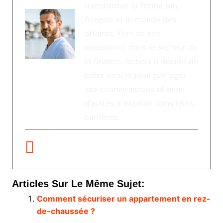
transformer la formation,
l’emploi et le monde des
affaires. Fort de son
expérience dans le secteur de
la finance, Robert a décidé de
créer ce site pour partager
ses connaissances et aider
d’autres à exceller dans leurs
carrières.
Articles Sur Le Même Sujet:
Comment sécuriser un appartement en rez-
de-chaussée ?