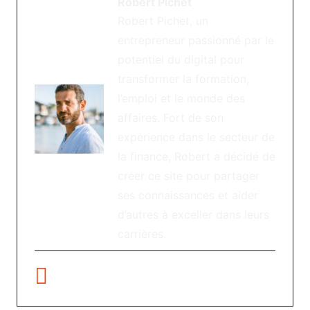
Robert Pichet
Robert Pichet, un
entrepreneur passionné par le
potentiel du digital pour
transformer la formation,
l’emploi et le monde des
affaires. Fort de son
expérience dans le secteur de
la finance, Robert a décidé de
créer ce site pour partager
ses connaissances et aider
d’autres à exceller dans leurs
carrières.