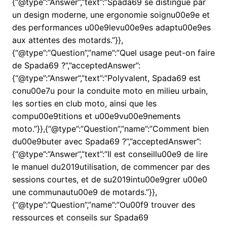
{“@type”:”Answer”,”text”:”Spada69 se distingue par
un design moderne, une ergonomie soignu00e9e et
des performances u00e9levu00e9es adaptu00e9es
aux attentes des motards.”}},
{“@type”:”Question”,”name”:”Quel usage peut-on faire
de Spada69 ?”,”acceptedAnswer”:
{“@type”:”Answer”,”text”:”Polyvalent, Spada69 est
conu00e7u pour la conduite moto en milieu urbain,
les sorties en club moto, ainsi que les
compu00e9titions et u00e9vu00e9nements
moto.”}},{“@type”:”Question”,”name”:”Comment bien
du00e9buter avec Spada69 ?”,”acceptedAnswer”:
{“@type”:”Answer”,”text”:”Il est conseillu00e9 de lire
le manuel du2019utilisation, de commencer par des
sessions courtes, et de su2019intu00e9grer u00e0
une communautu00e9 de motards.”}},
{“@type”:”Question”,”name”:”Ou00f9 trouver des
ressources et conseils sur Spada69