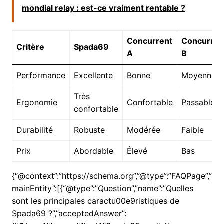
mondial relay : est-ce vraiment rentable ?
Concurrent
Concurren
Critère
Spada69
A
B
Performance
Excellente
Bonne
Moyenne
Très
Ergonomie
Confortable
Passable
confortable
Durabilité
Robuste
Modérée
Faible
Prix
Abordable
Élevé
Bas
{“@context”:”https://schema.org”,”@type”:”FAQPage”,”
mainEntity”:[{“@type”:”Question”,”name”:”Quelles
sont les principales caractu00e9ristiques de
Spada69 ?”,”acceptedAnswer”: