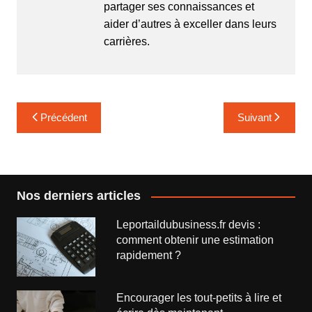
partager ses connaissances et
aider d’autres à exceller dans leurs
carrières.
Navigation
Précédent
Suivant
de
l’article
Nos derniers articles
Leportaildubusiness.fr devis :
comment obtenir une estimation
rapidement ?
Encourager les tout-petits à lire et