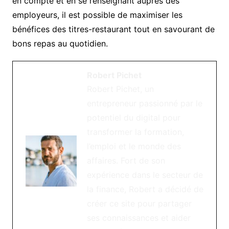
en compte et en se renseignant auprès des
employeurs, il est possible de maximiser les
bénéfices des titres-restaurant tout en savourant de
bons repas au quotidien.
Robert Pichet
Robert Pichet, un
entrepreneur passionné par le
potentiel du digital pour
transformer la formation,
l’emploi et le monde des
affaires. Fort de son
expérience dans le secteur de
la finance, Robert a décidé de
créer ce site pour partager
ses connaissances et aider