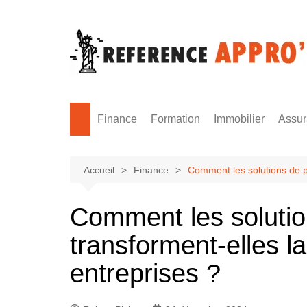
Aller
au
contenu
Finance
Formation
Immobilier
Assu
Monnaie
Formation sécurité
Accueil
Finance
Comment les solutions de pa
Comment les soluti
transforment-elles l
entreprises ?