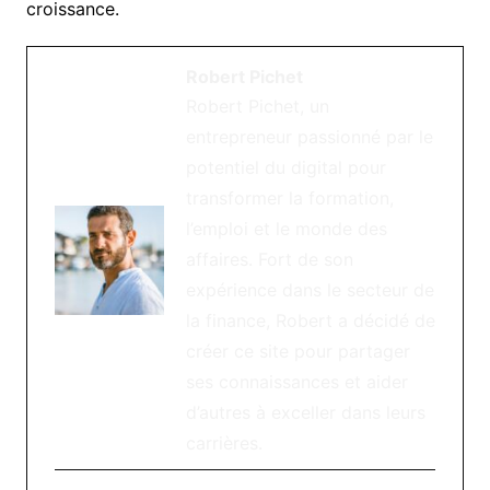
croissance.
Robert Pichet
Robert Pichet, un
entrepreneur passionné par le
potentiel du digital pour
transformer la formation,
l’emploi et le monde des
affaires. Fort de son
expérience dans le secteur de
la finance, Robert a décidé de
créer ce site pour partager
ses connaissances et aider
d’autres à exceller dans leurs
carrières.