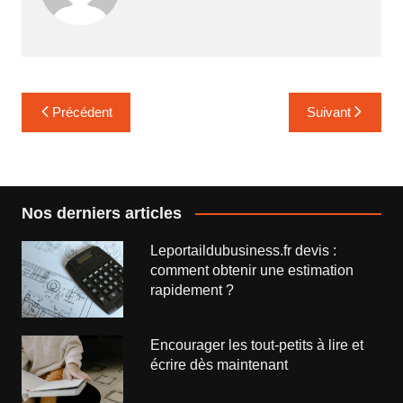
Navigation
Précédent
Suivant
de
l’article
Nos derniers articles
Leportaildubusiness.fr devis :
comment obtenir une estimation
rapidement ?
Encourager les tout-petits à lire et
écrire dès maintenant