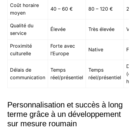
Coût horaire
40 – 60 €
80 – 120 €
25 
moyen
Qualité du
Élevée
Très élevée
Vari
service
Proximité
Forte avec
Native
Faib
culturelle
l’Europe
Diff
Délais de
Temps
Temps
(dé
communication
réel/présentiel
réel/présentiel
hora
Personnalisation et succès à long
terme grâce à un développement
sur mesure roumain