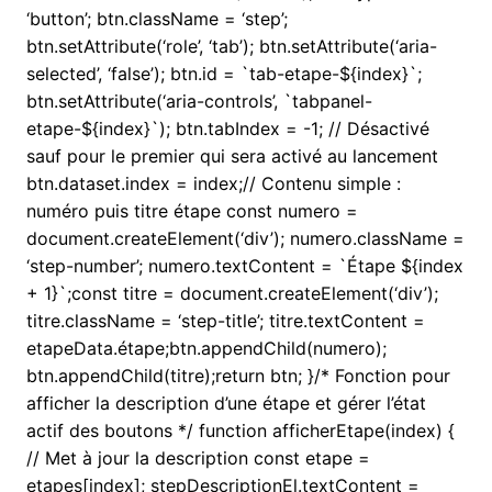
‘button’; btn.className = ‘step’;
btn.setAttribute(‘role’, ‘tab’); btn.setAttribute(‘aria-
selected’, ‘false’); btn.id = `tab-etape-${index}`;
btn.setAttribute(‘aria-controls’, `tabpanel-
etape-${index}`); btn.tabIndex = -1; // Désactivé
sauf pour le premier qui sera activé au lancement
btn.dataset.index = index;// Contenu simple :
numéro puis titre étape const numero =
document.createElement(‘div’); numero.className =
‘step-number’; numero.textContent = `Étape ${index
+ 1}`;const titre = document.createElement(‘div’);
titre.className = ‘step-title’; titre.textContent =
etapeData.étape;btn.appendChild(numero);
btn.appendChild(titre);return btn; }/* Fonction pour
afficher la description d’une étape et gérer l’état
actif des boutons */ function afficherEtape(index) {
// Met à jour la description const etape =
etapes[index]; stepDescriptionEl.textContent =