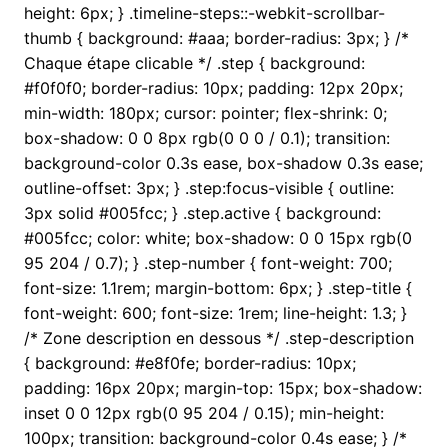
height: 6px; } .timeline-steps::-webkit-scrollbar-
thumb { background: #aaa; border-radius: 3px; } /*
Chaque étape clicable */ .step { background:
#f0f0f0; border-radius: 10px; padding: 12px 20px;
min-width: 180px; cursor: pointer; flex-shrink: 0;
box-shadow: 0 0 8px rgb(0 0 0 / 0.1); transition:
background-color 0.3s ease, box-shadow 0.3s ease;
outline-offset: 3px; } .step:focus-visible { outline:
3px solid #005fcc; } .step.active { background:
#005fcc; color: white; box-shadow: 0 0 15px rgb(0
95 204 / 0.7); } .step-number { font-weight: 700;
font-size: 1.1rem; margin-bottom: 6px; } .step-title {
font-weight: 600; font-size: 1rem; line-height: 1.3; }
/* Zone description en dessous */ .step-description
{ background: #e8f0fe; border-radius: 10px;
padding: 16px 20px; margin-top: 15px; box-shadow:
inset 0 0 12px rgb(0 95 204 / 0.15); min-height:
100px; transition: background-color 0.4s ease; } /*