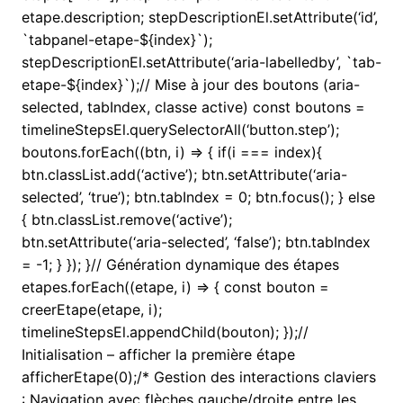
etape.description; stepDescriptionEl.setAttribute(‘id’,
`tabpanel-etape-${index}`);
stepDescriptionEl.setAttribute(‘aria-labelledby’, `tab-
etape-${index}`);// Mise à jour des boutons (aria-
selected, tabIndex, classe active) const boutons =
timelineStepsEl.querySelectorAll(‘button.step’);
boutons.forEach((btn, i) => { if(i === index){
btn.classList.add(‘active’); btn.setAttribute(‘aria-
selected’, ‘true’); btn.tabIndex = 0; btn.focus(); } else
{ btn.classList.remove(‘active’);
btn.setAttribute(‘aria-selected’, ‘false’); btn.tabIndex
= -1; } }); }// Génération dynamique des étapes
etapes.forEach((etape, i) => { const bouton =
creerEtape(etape, i);
timelineStepsEl.appendChild(bouton); });//
Initialisation – afficher la première étape
afficherEtape(0);/* Gestion des interactions claviers
: Navigation avec flèches gauche/droite entre les