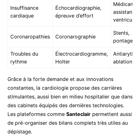
Médicamen
Insuffisance
Échocardiographie,
assistance
cardiaque
épreuve d’effort
ventriculair
Stents,
Coronaropathies
Coronarographie
pontages
Troubles du
Électrocardiogramme,
Antiarythm
rythme
Holter
ablation
Grâce à la forte demande et aux innovations
constantes, la cardiologie propose des carrières
stimulantes, aussi bien en milieu hospitalier que dans
des cabinets équipés des dernières technologies.
Les plateformes comme
Santeclair
permettent aussi
de pré-organiser des bilans complets très utiles au
dépistage.