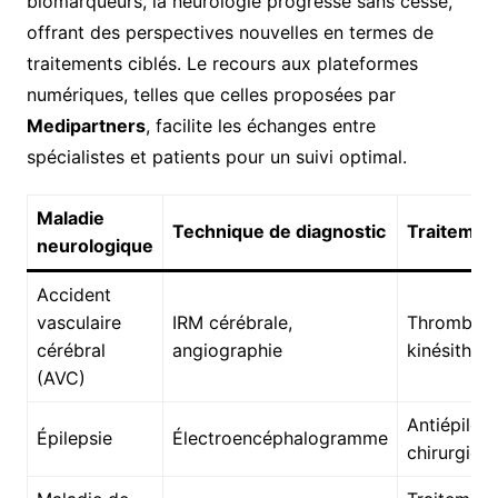
biomarqueurs, la neurologie progresse sans cesse,
offrant des perspectives nouvelles en termes de
traitements ciblés. Le recours aux plateformes
numériques, telles que celles proposées par
Medipartners
, facilite les échanges entre
spécialistes et patients pour un suivi optimal.
Maladie
Technique de diagnostic
Traitemen
neurologique
Accident
vasculaire
IRM cérébrale,
Thromboly
cérébral
angiographie
kinésithér
(AVC)
Antiépilept
Épilepsie
Électroencéphalogramme
chirurgie