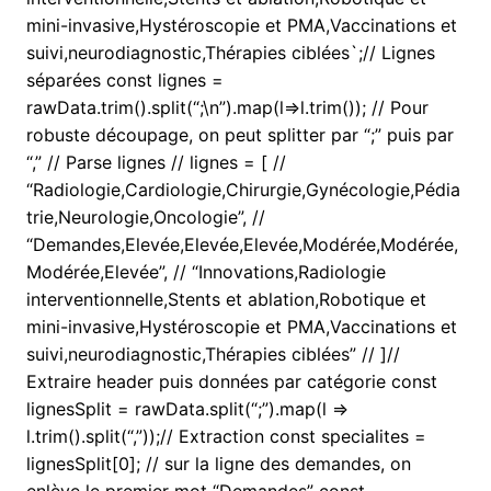
mini-invasive,Hystéroscopie et PMA,Vaccinations et
suivi,neurodiagnostic,Thérapies ciblées`;// Lignes
séparées const lignes =
rawData.trim().split(“;\n”).map(l=>l.trim()); // Pour
robuste découpage, on peut splitter par “;” puis par
“,” // Parse lignes // lignes = [ //
“Radiologie,Cardiologie,Chirurgie,Gynécologie,Pédia
trie,Neurologie,Oncologie”, //
“Demandes,Elevée,Elevée,Elevée,Modérée,Modérée,
Modérée,Elevée”, // “Innovations,Radiologie
interventionnelle,Stents et ablation,Robotique et
mini-invasive,Hystéroscopie et PMA,Vaccinations et
suivi,neurodiagnostic,Thérapies ciblées” // ]//
Extraire header puis données par catégorie const
lignesSplit = rawData.split(“;”).map(l =>
l.trim().split(“,”));// Extraction const specialites =
lignesSplit[0]; // sur la ligne des demandes, on
enlève le premier mot “Demandes” const