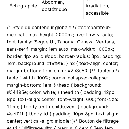
Abdomen,
Échographie
irradiation,
obstétrique
accessible
/* Style du conteneur globale */ #comparateur-
medical { max-height: 2000px; overflow-y: auto;
font-family: ‘Segoe UI’, Tahoma, Geneva, Verdana,
sans-serif; margin: 1em auto; max-width: 1000px;
border: 1px solid #ddd; border-radius: 8px; padding:
1em; background: #f9f9f9; } h2 { text-align: center;
margin-bottom: 1em; color: #2c3e50; }/* Tableau */
table { width: 100%; border-collapse: collapse;
margin-bottom: 1em; } thead { background:
#34495e; color: white; } thead th { padding: 12px
8px; text-align: center; font-weight: 600; font-size:
1.1em; } tbody tr:nth-child(even) { background:
#ecf0f1; } tbody td { padding: 10px 8px; text-align:
center; vertical-align: middle; }/* Bouton de filtrage
et tri */ #filtrage, #tri { margin: 0.4em 0.7em 1em