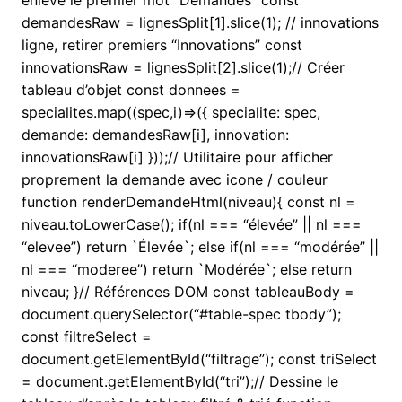
demandesRaw = lignesSplit[1].slice(1); // innovations
ligne, retirer premiers “Innovations” const
innovationsRaw = lignesSplit[2].slice(1);// Créer
tableau d’objet const donnees =
specialites.map((spec,i)=>({ specialite: spec,
demande: demandesRaw[i], innovation:
innovationsRaw[i] }));// Utilitaire pour afficher
proprement la demande avec icone / couleur
function renderDemandeHtml(niveau){ const nl =
niveau.toLowerCase(); if(nl === “élevée” || nl ===
“elevee”) return `
Élevée`; else if(nl === “modérée” ||
nl === “moderee”) return `
Modérée`; else return
niveau; }// Références DOM const tableauBody =
document.querySelector(“#table-spec tbody”);
const filtreSelect =
document.getElementById(“filtrage”); const triSelect
= document.getElementById(“tri”);// Dessine le