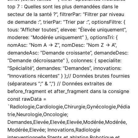
top 7 : Quelles sont les plus demandées dans le
secteur de la santé ?”, filtrerPar: “Filtrer par niveau
de demande :”, trierPar: “Trier par :”, optionsFiltre: {
tous: “Afficher toutes”, elevee: “Élevée uniquement”,
moderee: “Modérée uniquement” }, optionsTri: {
nomAsc: “Nom A → Z”, nomDesc: “Nom Z → A”,
demandeAsc: “Demande croissante”, demandeDesc:
“Demande décroissante” }, colonnes: { specialite:
“Spécialité”, demandes: “Demandes”, innovations:
“Innovations récentes” } };// Données brutes fournies
(séparateurs “;” & “,”) // Données extraites de
before_fragment et after_fragment dans la consigne
const rawData =
`Radiologie,Cardiologie,Chirurgie,Gynécologie,Pédia
trie,Neurologie,Oncologie;
Demandes,Elevée,Elevée,Elevée,Modérée,Modérée,
Modérée,Elevée; Innovations,Radiologie
interventionnelle,Stents et ablation,Robotique et