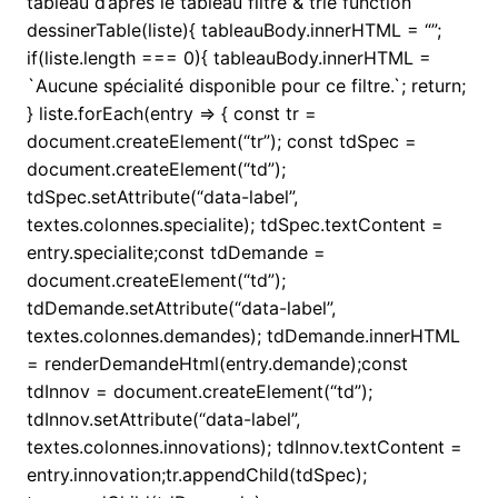
tableau d’après le tableau filtré & trié function
dessinerTable(liste){ tableauBody.innerHTML = “”;
if(liste.length === 0){ tableauBody.innerHTML =
`Aucune spécialité disponible pour ce filtre.`; return;
} liste.forEach(entry => { const tr =
document.createElement(“tr”); const tdSpec =
document.createElement(“td”);
tdSpec.setAttribute(“data-label”,
textes.colonnes.specialite); tdSpec.textContent =
entry.specialite;const tdDemande =
document.createElement(“td”);
tdDemande.setAttribute(“data-label”,
textes.colonnes.demandes); tdDemande.innerHTML
= renderDemandeHtml(entry.demande);const
tdInnov = document.createElement(“td”);
tdInnov.setAttribute(“data-label”,
textes.colonnes.innovations); tdInnov.textContent =
entry.innovation;tr.appendChild(tdSpec);