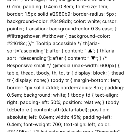
0.7em; padding: 0.4em 0.8em; font-size: 1em;
border: 1.5px solid #2980b9; border-radius: 5px;
background-color: #3498db; color: white; cursor:
pointer; transition: background-color 0.3s ease; }
#filtrage:hover, #tri:hover { background-color:
#21618c; }/* Tooltip accessible */ th[aria-
sort=”ascending”]::after { content: ” ▲”; } th[aria-
sort=”descending”]::after { content: ” ▼”; } /*
Responsive small */ @media (max-width: 600px) {
table, thead, tbody, th, td, tr { display: block; } thead
tr { display: none; } tbody tr { margin-bottom: 1em;
border: 1px solid #ddd; border-radius: 8px; padding:
0.5em; background: white; } tbody td { text-align:
right; padding-left: 50%; position: relative; } tbody
td::before { content: attr(data-label); position:
absolute; left: 0.8em; width: 45%; padding-left:
0.4em; font-weight: 700; text-align: left; color:
#34495e; } }/* Indicateurs visuels pour “Demande”