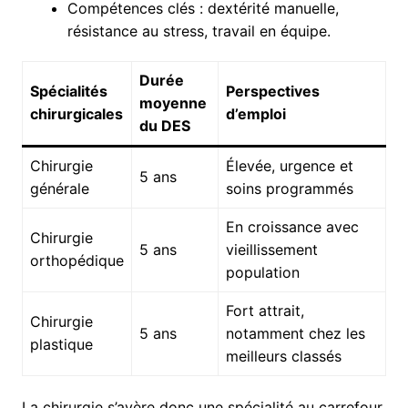
Compétences clés : dextérité manuelle,
résistance au stress, travail en équipe.
Durée
Spécialités
Perspectives
moyenne
chirurgicales
d’emploi
du DES
Chirurgie
Élevée, urgence et
5 ans
générale
soins programmés
En croissance avec
Chirurgie
5 ans
vieillissement
orthopédique
population
Fort attrait,
Chirurgie
5 ans
notamment chez les
plastique
meilleurs classés
La chirurgie s’avère donc une spécialité au carrefour