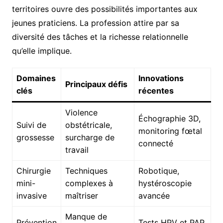
territoires ouvre des possibilités importantes aux
jeunes praticiens. La profession attire par sa
diversité des tâches et la richesse relationnelle
qu’elle implique.
Domaines
Innovations
Principaux défis
clés
récentes
Violence
Échographie 3D,
Suivi de
obstétricale,
monitoring fœtal
grossesse
surcharge de
connecté
travail
Chirurgie
Techniques
Robotique,
mini-
complexes à
hystéroscopie
invasive
maîtriser
avancée
Manque de
Prévention
Tests HPV et PAP