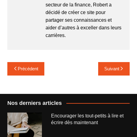
secteur de la finance, Robert a
décidé de créer ce site pour
partager ses connaissances et
aider d’autres à exceller dans leurs
carrières.
Navigation
Précédent
Suivant
de
l’article
Nos derniers articles
Encourager les tout-petits à lire et
écrire dès maintenant