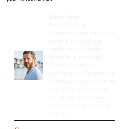
Robert Pichet
Robert Pichet, un
entrepreneur passionné par le
potentiel du digital pour
transformer la formation,
l’emploi et le monde des
affaires. Fort de son
expérience dans le secteur de
la finance, Robert a décidé de
créer ce site pour partager
ses connaissances et aider
d’autres à exceller dans leurs
carrières.