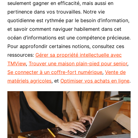
seulement gagner en efficacité, mais aussi en
pertinence dans vos trouvailles. Notre vie
quotidienne est rythmée par le besoin d’information,
et savoir comment naviguer habilement dans cet
océan d’informations est une compétence précieuse.
Pour approfondir certaines notions, consultez ces
ressources:
Gérer sa propriété intellectuelle avec
TMView
,
Trouver une maison plain-pied pour senior
,
Se connecter à un coffre-fort numérique
,
Vente de
matériels agricoles
, et
Optimiser vos achats en ligne
.