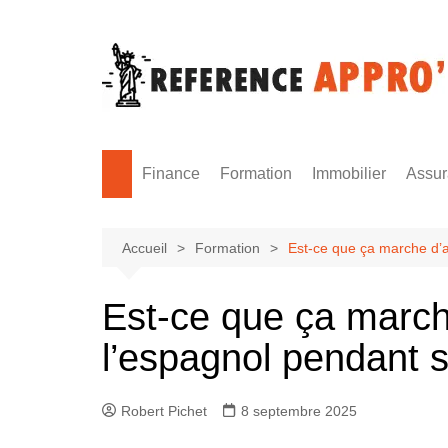
Aller
au
contenu
Finance
Formation
Immobilier
Assu
Monnaie
Formation sécurité
Accueil
Formation
Est-ce que ça marche d’
Est-ce que ça marc
l’espagnol pendant 
Robert Pichet
8 septembre 2025