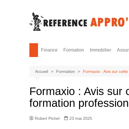
Aller
au
contenu
Finance
Formation
Immobilier
Assu
Monnaie
Formation sécurité
Accueil
Formation
Formaxio : Avis sur cette
Formaxio : Avis sur 
formation profession
Robert Pichet
23 mai 2025