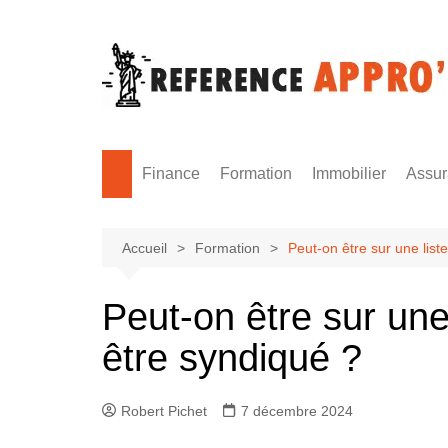
Aller
au
contenu
Finance
Formation
Immobilier
Assu
Monnaie
Formation sécurité
Accueil
Formation
Peut-on être sur une list
Peut-on être sur une
être syndiqué ?
Robert Pichet
7 décembre 2024