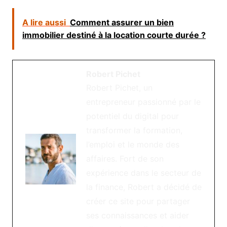
A lire aussi
Comment assurer un bien
immobilier destiné à la location courte durée ?
Robert Pichet
Robert Pichet, un
entrepreneur passionné par le
potentiel du digital pour
transformer la formation,
l’emploi et le monde des
affaires. Fort de son
expérience dans le secteur de
la finance, Robert a décidé de
créer ce site pour partager
ses connaissances et aider