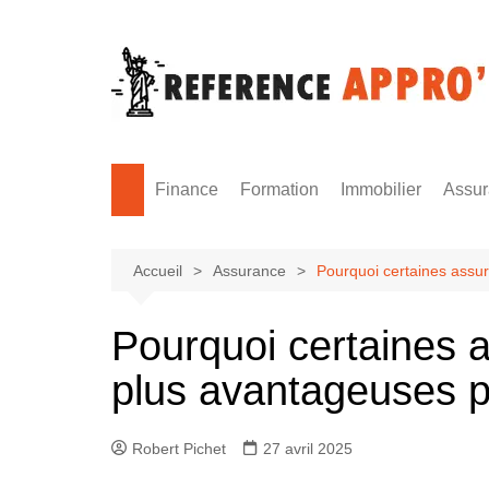
Aller
au
contenu
Finance
Formation
Immobilier
Assu
Monnaie
Formation sécurité
Accueil
Assurance
Pourquoi certaines assu
Pourquoi certaines 
plus avantageuses p
Robert Pichet
27 avril 2025