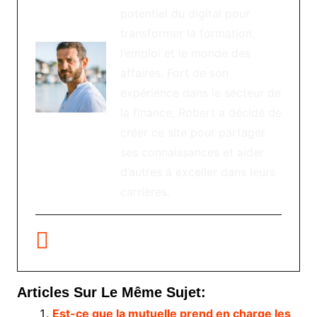
potentiel du digital pour
transformer la formation,
l’emploi et le monde des
affaires. Fort de son
expérience dans le secteur de
la finance, Robert a décidé de
créer ce site pour partager
ses connaissances et aider
d’autres à exceller dans leurs
carrières.
Articles Sur Le Même Sujet:
Est-ce que la mutuelle prend en charge les