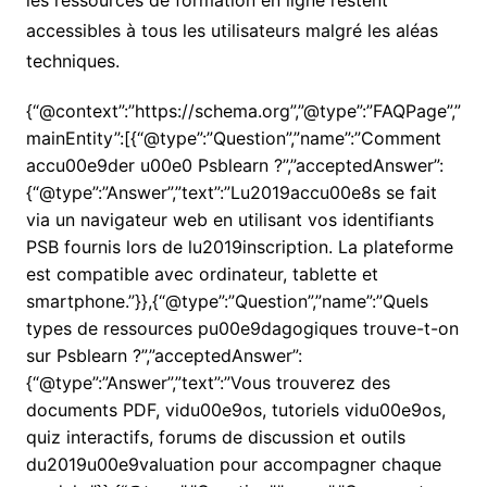
accessibles à tous les utilisateurs malgré les aléas
techniques.
{“@context”:”https://schema.org”,”@type”:”FAQPage”,”
mainEntity”:[{“@type”:”Question”,”name”:”Comment
accu00e9der u00e0 Psblearn ?”,”acceptedAnswer”:
{“@type”:”Answer”,”text”:”Lu2019accu00e8s se fait
via un navigateur web en utilisant vos identifiants
PSB fournis lors de lu2019inscription. La plateforme
est compatible avec ordinateur, tablette et
smartphone.”}},{“@type”:”Question”,”name”:”Quels
types de ressources pu00e9dagogiques trouve-t-on
sur Psblearn ?”,”acceptedAnswer”:
{“@type”:”Answer”,”text”:”Vous trouverez des
documents PDF, vidu00e9os, tutoriels vidu00e9os,
quiz interactifs, forums de discussion et outils
du2019u00e9valuation pour accompagner chaque