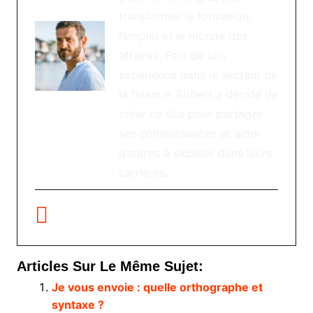
transformer la formation,
l’emploi et le monde des
affaires. Fort de son
expérience dans le secteur de
la finance, Robert a décidé de
créer ce site pour partager
ses connaissances et aider
d’autres à exceller dans leurs
carrières.
Articles Sur Le Même Sujet:
Je vous envoie : quelle orthographe et
syntaxe ?