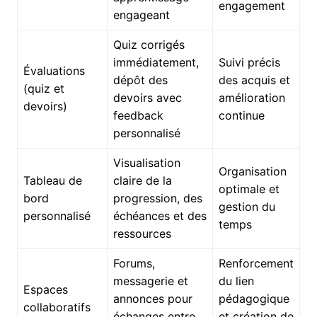
engagement
engageant
Quiz corrigés
immédiatement,
Suivi précis
Évaluations
dépôt des
des acquis et
(quiz et
devoirs avec
amélioration
devoirs)
feedback
continue
personnalisé
Visualisation
Organisation
Tableau de
claire de la
optimale et
bord
progression, des
gestion du
personnalisé
échéances et des
temps
ressources
Forums,
Renforcement
messagerie et
du lien
Espaces
annonces pour
pédagogique
collaboratifs
échanges entre
et création de