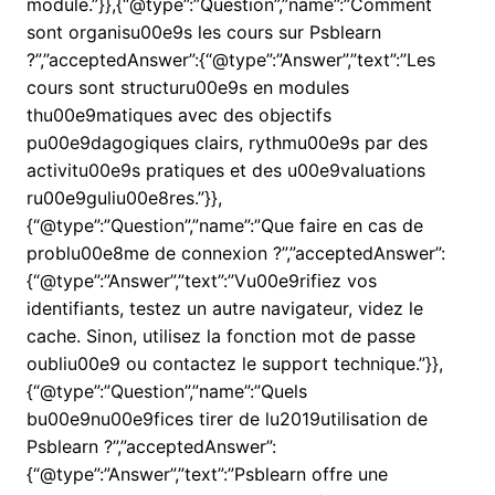
module.”}},{“@type”:”Question”,”name”:”Comment
sont organisu00e9s les cours sur Psblearn
?”,”acceptedAnswer”:{“@type”:”Answer”,”text”:”Les
cours sont structuru00e9s en modules
thu00e9matiques avec des objectifs
pu00e9dagogiques clairs, rythmu00e9s par des
activitu00e9s pratiques et des u00e9valuations
ru00e9guliu00e8res.”}},
{“@type”:”Question”,”name”:”Que faire en cas de
problu00e8me de connexion ?”,”acceptedAnswer”:
{“@type”:”Answer”,”text”:”Vu00e9rifiez vos
identifiants, testez un autre navigateur, videz le
cache. Sinon, utilisez la fonction mot de passe
oubliu00e9 ou contactez le support technique.”}},
{“@type”:”Question”,”name”:”Quels
bu00e9nu00e9fices tirer de lu2019utilisation de
Psblearn ?”,”acceptedAnswer”:
{“@type”:”Answer”,”text”:”Psblearn offre une