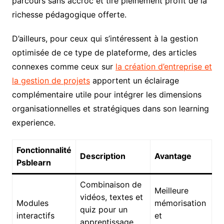
parcours sans accroc et tire pleinement profit de la
richesse pédagogique offerte.
D’ailleurs, pour ceux qui s’intéressent à la gestion
optimisée de ce type de plateforme, des articles
connexes comme ceux sur
la création d’entreprise et
la gestion de projets
apportent un éclairage
complémentaire utile pour intégrer les dimensions
organisationnelles et stratégiques dans son learning
experience.
Fonctionnalité
Description
Avantage
Psblearn
Combinaison de
Meilleure
vidéos, textes et
Modules
mémorisation
quiz pour un
interactifs
et
apprentissage