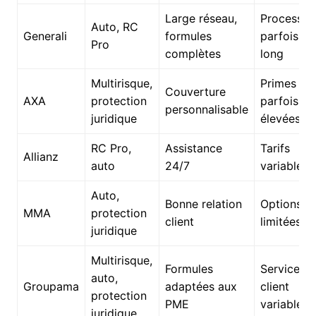
Large réseau,
Processus
Auto, RC
Generali
formules
parfois
Pro
complètes
long
Multirisque,
Primes
Couverture
AXA
protection
parfois
personnalisable
juridique
élevées
RC Pro,
Assistance
Tarifs
Allianz
auto
24/7
variables
Auto,
Bonne relation
Options
MMA
protection
client
limitées
juridique
Multirisque,
Formules
Service
auto,
Groupama
adaptées aux
client
protection
PME
variable
juridique