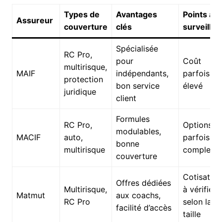
Types de
Avantages
Points à
Assureur
couverture
clés
surveiller
Spécialisée
RC Pro,
pour
Coût
multirisque,
MAIF
indépendants,
parfois
protection
bon service
élevé
juridique
client
Formules
RC Pro,
Options
modulables,
MACIF
auto,
parfois
bonne
multirisque
complexe
couverture
Cotisation
Offres dédiées
Multirisque,
à vérifier
Matmut
aux coachs,
RC Pro
selon la
facilité d’accès
taille