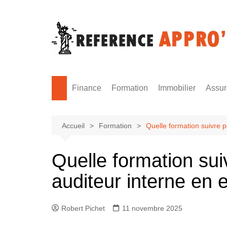
Aller
au
contenu
Finance
Formation
Immobilier
Assu
Monnaie
Formation sécurité
Accueil
Formation
Quelle formation suivre p
Quelle formation sui
auditeur interne en 
Robert Pichet
11 novembre 2025