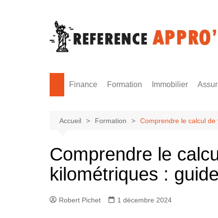
Aller
au
contenu
Finance
Formation
Immobilier
Assu
Monnaie
Formation sécurité
Accueil
Formation
Comprendre le calcul de v
Comprendre le calcul
kilométriques : guid
Robert Pichet
1 décembre 2024