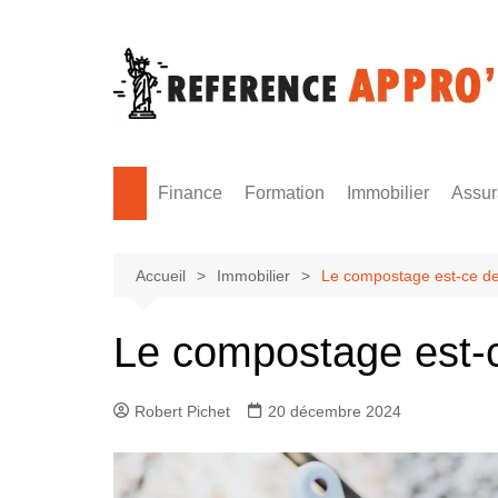
Aller
au
contenu
Finance
Formation
Immobilier
Assu
Monnaie
Formation sécurité
Accueil
Immobilier
Le compostage est-ce de
Le compostage est-c
Robert Pichet
20 décembre 2024