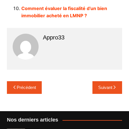
Comment évaluer la fiscalité d’un bien
immobilier acheté en LMNP ?
Appro33
Navigation
Précédent
Suivant
de
l’article
Nos derniers articles