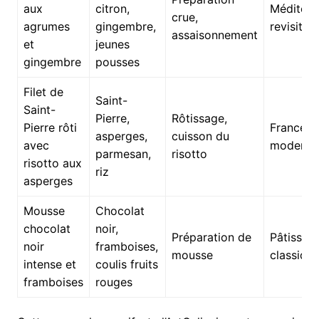
aux
citron,
Méditerr
crue,
agrumes
gingembre,
revisitée
assaisonnement
et
jeunes
gingembre
pousses
Filet de
Saint-
Saint-
Pierre,
Rôtissage,
Pierre rôti
France
asperges,
cuisson du
avec
moderne
parmesan,
risotto
risotto aux
riz
asperges
Mousse
Chocolat
chocolat
noir,
Préparation de
Pâtisseri
noir
framboises,
mousse
classiqu
intense et
coulis fruits
framboises
rouges