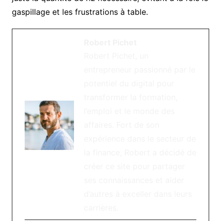
gaspillage et les frustrations à table.
Robert Pichet
Robert Pichet, un
entrepreneur passionné par le
potentiel du digital pour
transformer la formation,
l’emploi et le monde des
affaires. Fort de son
expérience dans le secteur de
la finance, Robert a décidé de
créer ce site pour partager
ses connaissances et aider
d’autres à exceller dans leurs
carrières.