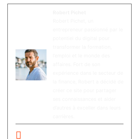
Robert Pichet
Robert Pichet, un
entrepreneur passionné par le
potentiel du digital pour
transformer la formation,
l’emploi et le monde des
affaires. Fort de son
expérience dans le secteur de
la finance, Robert a décidé de
créer ce site pour partager
ses connaissances et aider
d’autres à exceller dans leurs
carrières.