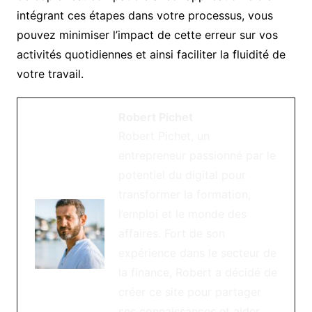
intégrant ces étapes dans votre processus, vous
pouvez minimiser l’impact de cette erreur sur vos
activités quotidiennes et ainsi faciliter la fluidité de
votre travail.
Robert Pichet
Robert Pichet, un
entrepreneur passionné par le
potentiel du digital pour
transformer la formation,
l’emploi et le monde des
affaires. Fort de son
expérience dans le secteur de
la finance, Robert a décidé de
créer ce site pour partager
ses connaissances et aider