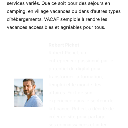
services variés. Que ce soit pour des séjours en
camping, en village vacances ou dans d’autres types
d’hébergements, VACAF s’emploie à rendre les
vacances accessibles et agréables pour tous.
Robert Pichet
Robert Pichet, un
entrepreneur passionné par le
potentiel du digital pour
transformer la formation,
l’emploi et le monde des
affaires. Fort de son
expérience dans le secteur de
la finance, Robert a décidé de
créer ce site pour partager
ses connaissances et aider