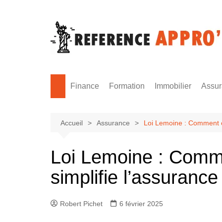
Aller
au
contenu
Finance
Formation
Immobilier
Assu
Monnaie
Formation sécurité
Accueil
Assurance
Loi Lemoine : Comment c
Loi Lemoine : Comm
simplifie l’assuranc
Robert Pichet
6 février 2025