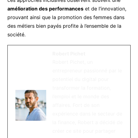
amélioration des performances
et de l’innovation,
prouvant ainsi que la promotion des femmes dans
des métiers bien payés profite à l’ensemble de la
société.
Robert Pichet
Robert Pichet, un
entrepreneur passionné par le
potentiel du digital pour
transformer la formation,
l’emploi et le monde des
affaires. Fort de son
expérience dans le secteur de
la finance, Robert a décidé de
créer ce site pour partager