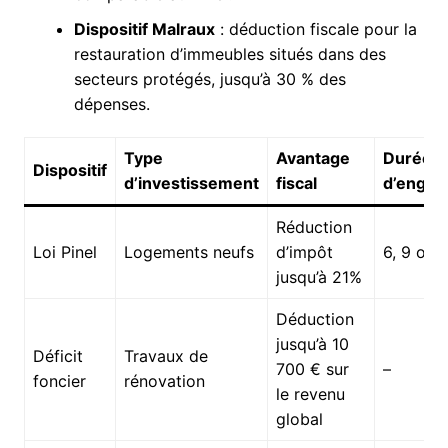
Dispositif Malraux
: déduction fiscale pour la
restauration d’immeubles situés dans des
secteurs protégés, jusqu’à 30 % des
dépenses.
Type
Avantage
Durée
Dispositif
d’investissement
fiscal
d’enga
Réduction
Loi Pinel
Logements neufs
d’impôt
6, 9 ou 
jusqu’à 21%
Déduction
jusqu’à 10
Déficit
Travaux de
700 € sur
–
foncier
rénovation
le revenu
global