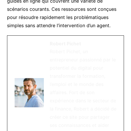
guides en ligne qui couvrent une variété de
scénarios courants. Ces ressources sont conçues
pour résoudre rapidement les problématiques
simples sans attendre l’intervention d’un agent.
Robert Pichet
Robert Pichet, un
entrepreneur passionné par le
potentiel du digital pour
transformer la formation,
l’emploi et le monde des
affaires. Fort de son
expérience dans le secteur de
la finance, Robert a décidé de
créer ce site pour partager
ses connaissances et aider