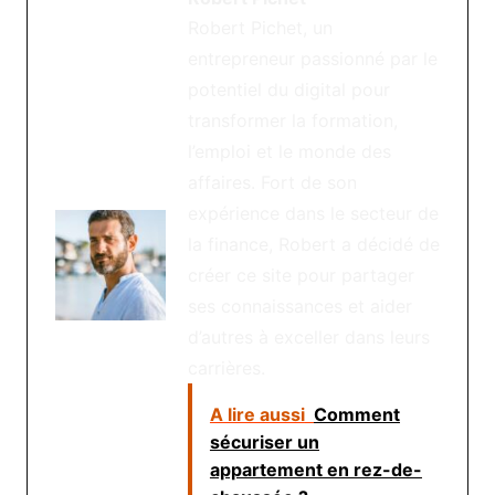
Robert Pichet, un
entrepreneur passionné par le
potentiel du digital pour
transformer la formation,
l’emploi et le monde des
affaires. Fort de son
expérience dans le secteur de
la finance, Robert a décidé de
créer ce site pour partager
ses connaissances et aider
d’autres à exceller dans leurs
carrières.
A lire aussi
Comment
sécuriser un
appartement en rez-de-