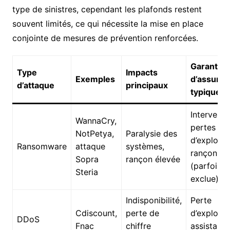
type de sinistres, cependant les plafonds restent
souvent limités, ce qui nécessite la mise en place
conjointe de mesures de prévention renforcées.
Garanties
Type
Impacts
Exemples
d’assura
d’attaque
principaux
typiques
Interventi
WannaCry,
pertes
NotPetya,
Paralysie des
d’exploita
Ransomware
attaque
systèmes,
rançon
Sopra
rançon élevée
(parfois
Steria
exclue)
Indisponibilité,
Perte
Cdiscount,
perte de
d’exploita
DDoS
Fnac
chiffre
assistanc