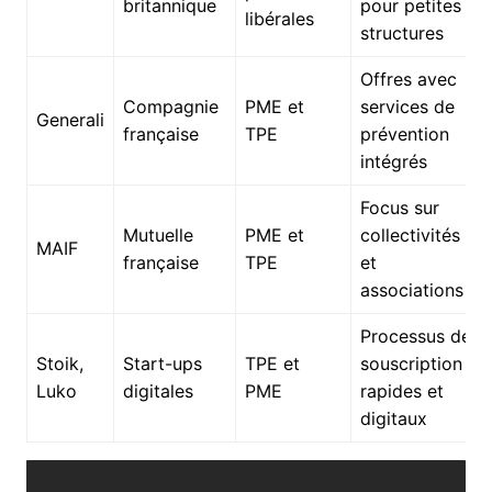
britannique
pour petites
libérales
structures
Offres avec
Compagnie
PME et
services de
Generali
française
TPE
prévention
intégrés
Focus sur
Mutuelle
PME et
collectivités
MAIF
française
TPE
et
associations
Processus de
Stoik,
Start-ups
TPE et
souscription
Luko
digitales
PME
rapides et
digitaux