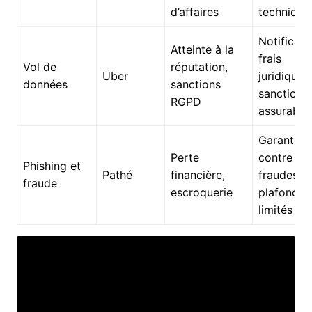
d’affaires
technique
Notificati
Atteinte à la
frais
Vol de
réputation,
Uber
juridiques,
données
sanctions
sanctions
RGPD
assurable
Garantie
Perte
contre
Phishing et
Pathé
financière,
fraudes,
fraude
escroquerie
plafonds
limités