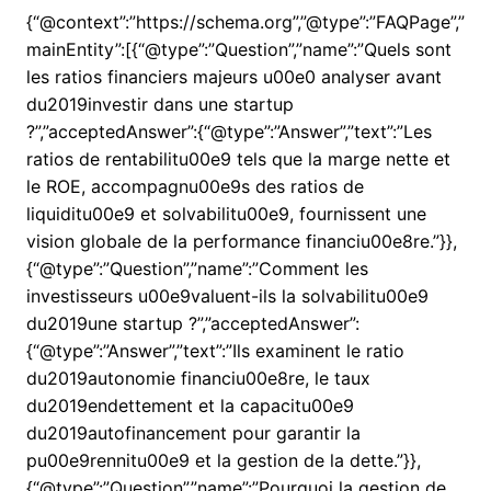
{“@context”:”https://schema.org”,”@type”:”FAQPage”,”
mainEntity”:[{“@type”:”Question”,”name”:”Quels sont
les ratios financiers majeurs u00e0 analyser avant
du2019investir dans une startup
?”,”acceptedAnswer”:{“@type”:”Answer”,”text”:”Les
ratios de rentabilitu00e9 tels que la marge nette et
le ROE, accompagnu00e9s des ratios de
liquiditu00e9 et solvabilitu00e9, fournissent une
vision globale de la performance financiu00e8re.”}},
{“@type”:”Question”,”name”:”Comment les
investisseurs u00e9valuent-ils la solvabilitu00e9
du2019une startup ?”,”acceptedAnswer”:
{“@type”:”Answer”,”text”:”Ils examinent le ratio
du2019autonomie financiu00e8re, le taux
du2019endettement et la capacitu00e9
du2019autofinancement pour garantir la
pu00e9rennitu00e9 et la gestion de la dette.”}},
{“@type”:”Question”,”name”:”Pourquoi la gestion de