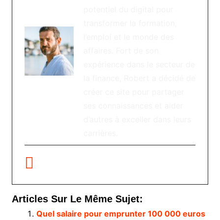
potentiel du digital pour
transformer la formation,
l’emploi et le monde des
affaires. Fort de son
expérience dans le secteur de
la finance, Robert a décidé de
créer ce site pour partager
ses connaissances et aider
d’autres à exceller dans leurs
carrières.
Articles Sur Le Même Sujet:
Quel salaire pour emprunter 100 000 euros