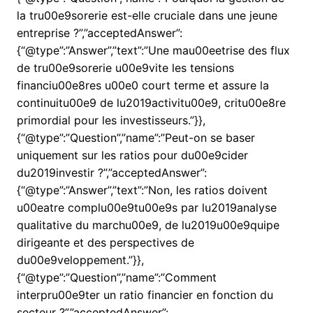
la tru00e9sorerie est-elle cruciale dans une jeune
entreprise ?”,”acceptedAnswer”:
{“@type”:”Answer”,”text”:”Une mau00eetrise des flux
de tru00e9sorerie u00e9vite les tensions
financiu00e8res u00e0 court terme et assure la
continuitu00e9 de lu2019activitu00e9, critu00e8re
primordial pour les investisseurs.”}},
{“@type”:”Question”,”name”:”Peut-on se baser
uniquement sur les ratios pour du00e9cider
du2019investir ?”,”acceptedAnswer”:
{“@type”:”Answer”,”text”:”Non, les ratios doivent
u00eatre complu00e9tu00e9s par lu2019analyse
qualitative du marchu00e9, de lu2019u00e9quipe
dirigeante et des perspectives de
du00e9veloppement.”}},
{“@type”:”Question”,”name”:”Comment
interpru00e9ter un ratio financier en fonction du
secteur ?”,”acceptedAnswer”: